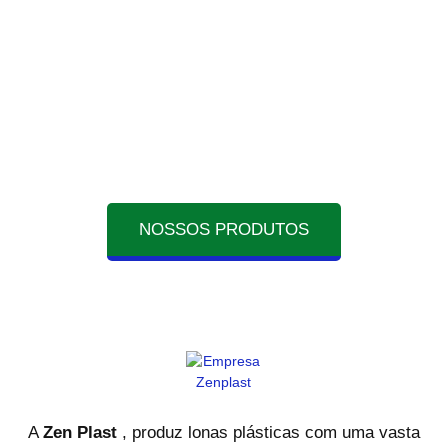
preparação de novos materiais.
Além disso, toda água utilizada no processo de
fabricação é encaminhada para uma estação de
tratamento próprio, e posteriormente reutilizada
no mesmo processo.
NOSSOS PRODUTOS
A
Zen Plast
, produz lonas plásticas com uma vasta