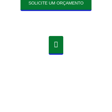
SOLICITE UM ORÇAMENTO
Responsabilidade
Ambiental
Nossas lonas plásticas são produzidas a partir
de polietileno 100% reciclados, possibilitando a
economia de recursos naturais não renováveis
e da energia utilizada para extração e